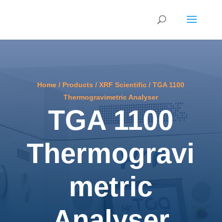
Home
/
Products
/
XRF Scientific
/
TGA 1100
Thermogravimetric Analyser
TGA 1100
Thermogravi
metric
Analyser