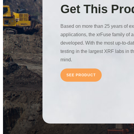
Get This Pr
Based on more than 25 years of ex
applications, the xrFuse family of
developed. With the most up-to-d
testing in the largest XRF labs in t
mind.
SEE PRODUCT