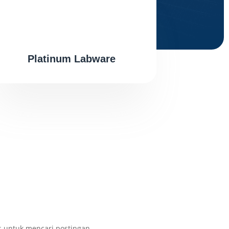
Platinum Labware
s untuk mencari postingan.