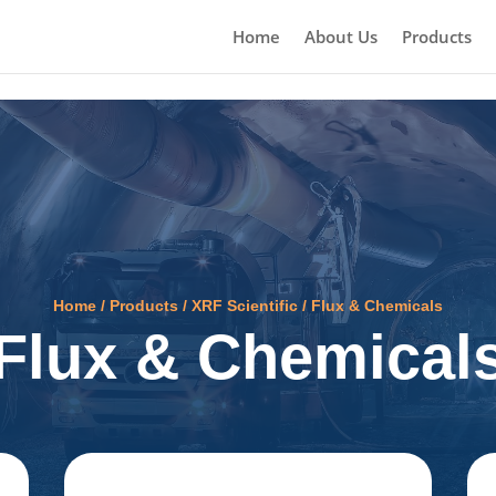
Home
About Us
Products
Home
/
Products
/
XRF Scientific
/
Flux & Chemicals
Flux & Chemical